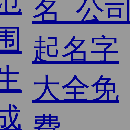
范
围
生
成