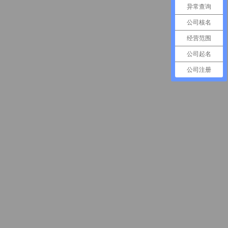
异常查询
公司核名
经营范围
公司起名
公司注册