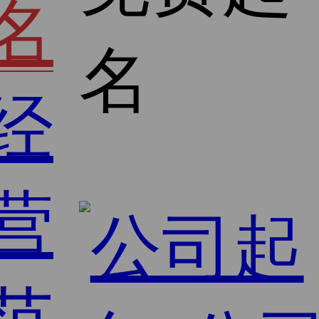
名
名
经
营