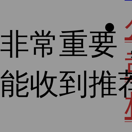
非常重要
能收到推