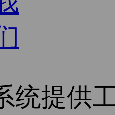
我
们
系统
提供