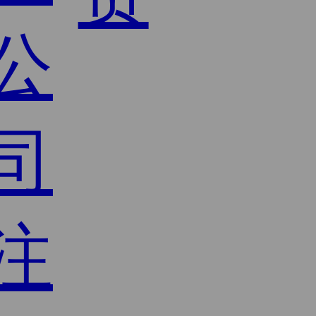
公
司
注