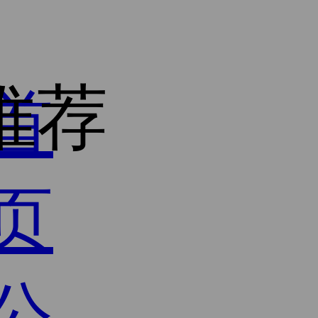
推荐
首
页
公