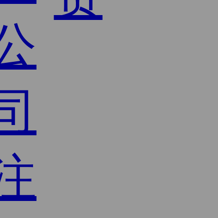
公
司
注