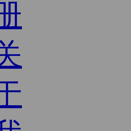
册
关
于