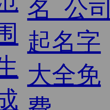
范
围
生
成