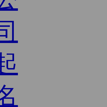
司
起
名