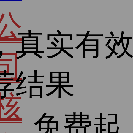
公
，真实有
司
荐结果
核
免费起