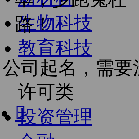
生物科技
路！
教育科技
公司起名，需要
许可类

投资管理