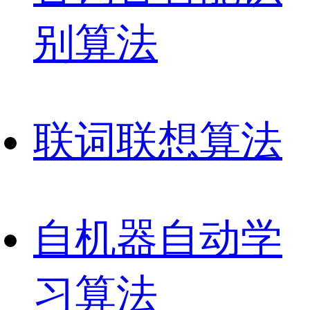
别算法
联
词联想算法
自
机器自动学
习算法