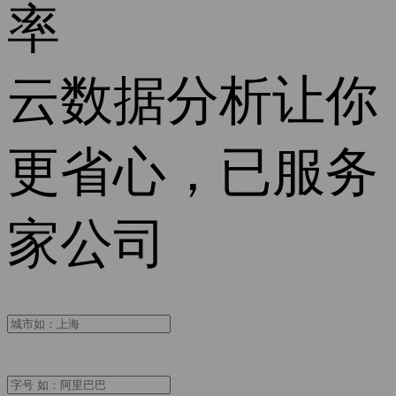
率
云数据分析让你
更省心，已服务
家公司