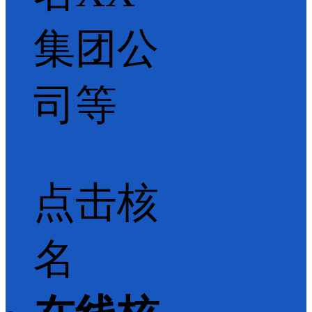
集团公
司等
点击核
名