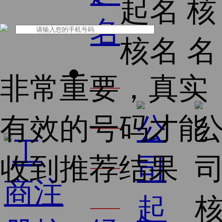
起名
核
名
核名
名
公
非常重要，真实
司
有效的号码才能
核
收到推荐结果
名