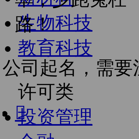
生物科技
路！
教育科技
公司起名，需要
许可类

投资管理