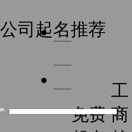
公司起名推荐
首
页
公
工
司
免费
商
起