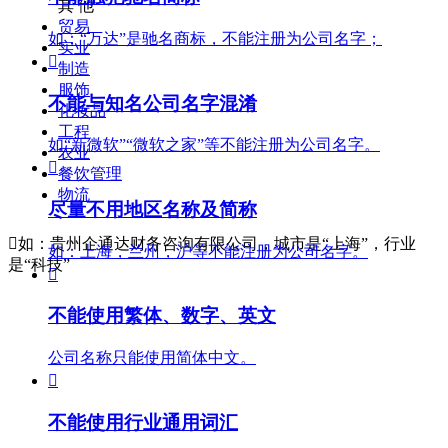
其 他
贸易
如：“万达”是驰名商标，不能注册为公司名字；
实业

制造
服饰
不能与知名公司
名字混淆
化妆品
工程
如“新微软”“微软之家”等不能注册为公司名字。
农业

餐饮管理
物流
尽量不用地区
名称及简称

如：贵州企通达财务咨询有限公司，城市是“上海”，行业
如：上海，兰州，沪等不能注册为公司名字。
是“科技”

不能使用繁体、
数字、英文
公司名称只能使用简体中文。

不能使用行业
通用词汇