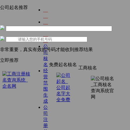
公司起名推荐
首
页
公
司
起
名
公
非常重要，真实有效的号码才能收到推荐结果
司
核
立即推荐
名
免费起名核名
工商核名
经
营
范
围
生
成
公
司
注
册