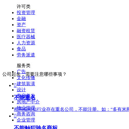
许可类
投资管理
金融
资产
融资租赁
医疗器械
人力资源
食品
劳务派遣
服务类
广告
公司起名，需要注意哪些事项？
文化传播
建筑装潢

设计
美容美发
不能重名
房地产中介
物业管理
相同或相似行业存在重名公司，不能注册。如：“多有米网
商务咨询

企业管理
不能触犯驰名
商标