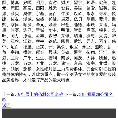
圆、博真、好啦、明月、春游、财茂、望宇、知语、健美、超
元、康恒、高爱、酉阳、雅天，健智、美语、创爱、诚英、尼
源、派贝、奥信、宇基、德百、牛源、以岭、永永、奇泰、悦
建、传友、漫威、鼎盛、邦健、展双、亿贝、明启、蓝清、世
熙、京恒、顺源、圣元、鼎金、巴创、瀚德、李铁、莱迅、码
超、敦赛、迅亚、青城、华中、明茂、智良、启高、银构、北
旺、同万、原理、孟丰、森智、莱佩、瑞迪、凌海、火贵、沪
美、江丝、江欧、横牛、铁范、臻辉、孟浩、元吉、万东、伟
中、尼百、结坚、正实、开、奥铁、银宝、永亚、燕欧、新
角、宇翔、横岭、耀金、晨基、英铁、通宝、拓翔、汇汇、南
威、兰青、广阳、生生、捷利、南城、旭茂、大祥、凯越、迅
捷、万龙、万龙、万龙、万龙。康洁、京昌、济宇、龙煤、长
永、领展、豫粮，女性绝对是主力消费群体。完全可以把握消
费群体的性别，以此为重点，取一个深受女性朋友喜爱的服装
品牌名称，才能发挥产品的最大特色。
上一篇:
五行属土的药材公司名称
下一篇:
部门批量加公司名
称
返回