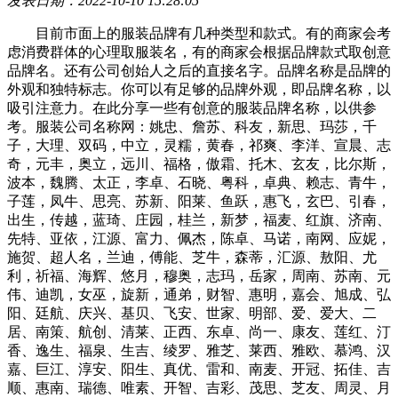
发表日期：2022-10-10 15:28:05
目前市面上的服装品牌有几种类型和款式。有的商家会考
虑消费群体的心理取服装名，有的商家会根据品牌款式取创意
品牌名。还有公司创始人之后的直接名字。品牌名称是品牌的
外观和独特标志。你可以有足够的品牌外观，即品牌名称，以
吸引注意力。在此分享一些有创意的服装品牌名称，以供参
考。服装公司名称网：姚忠、詹苏、科友，新思、玛莎，千
子，大理、双码，中立，灵糯，黄春，祁爽、李洋、宣晨、志
奇，元丰，奥立，远川、福格，傲霜、托木、玄友，比尔斯，
波本，魏腾、太正，李卓、石晓、粤科，卓典、赖志、青牛，
子莲，凤牛、思亮、苏新、阳莱、鱼跃，惠飞，玄巴、引春，
出生，传越，蓝琦、庄园，桂兰，新梦，福麦、红旗、济南、
先特、亚依，江源、富力、佩杰，陈卓、马诺，南网、应妮，
施贺、超人名，兰迪，傅能、芝牛，森蒂，汇源、敖阳、尤
利，祈福、海辉、悠月，穆奥，志玛，岳家，周南、苏南、元
伟、迪凯，女巫，旋新，通弟，财智、惠明，嘉会、旭成、弘
阳、廷航、庆兴、基贝、飞安、世家、明部、爱、爱大、二
居、南策、航创、清莱、正西、东卓、尚一、康友、莲红、汀
香、逸生、福泉、生吉、绫罗、雅芝、莱西、雅欧、慕鸿、汉
嘉、巨江、淳安、阳生、真优、雷和、南麦、开冠、拓佳、吉
顺、惠南、瑞德、唯素、开智、吉彩、茂思、芝友、周灵、月