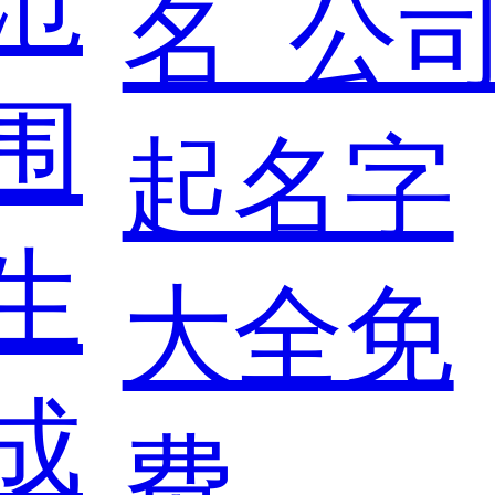
范
围
生
成