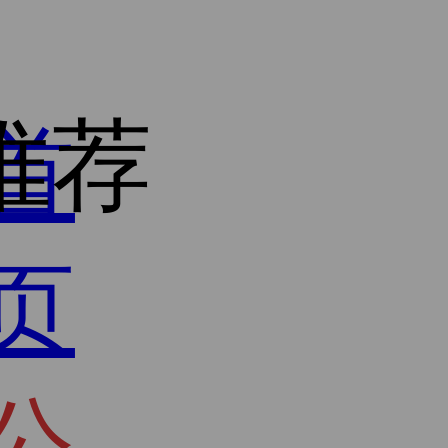
推荐
首
页
公