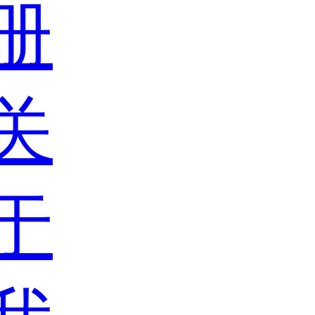
册
关
于