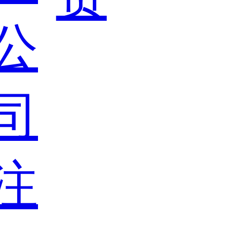
公
司
注