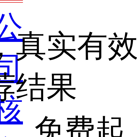
公
，真实有
司
荐结果
核
免费起