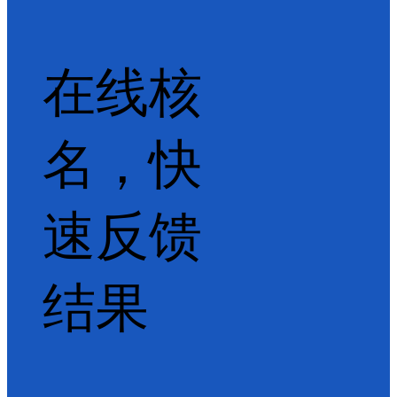
在线核
名，快
速反馈
结果