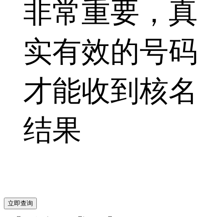
非常重要，真
实有效的号码
才能收到核名
结果