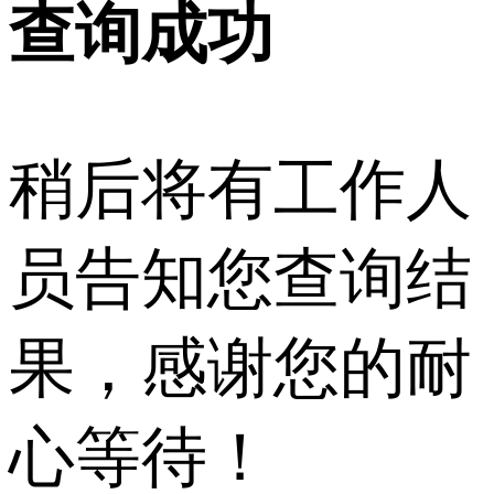
查询成功
稍后将有工作人
员告知您查询结
果，感谢您的耐
心等待！