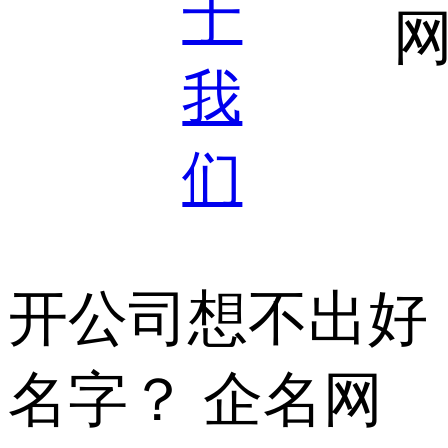
于
我
们
开公司想不出好
名字？
企名网