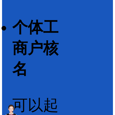
个体工
商户核
名
可以起