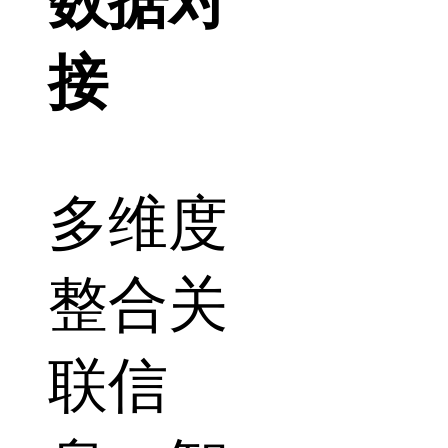
数据对
接
多维度
整合关
联信