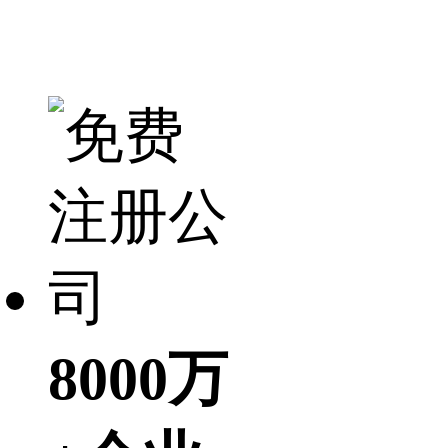
8000万