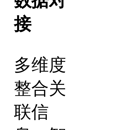
数据对
接
多维度
整合关
联信