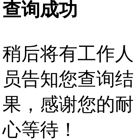
查询成功
稍后将有工作人
员告知您查询结
果，感谢您的耐
心等待！