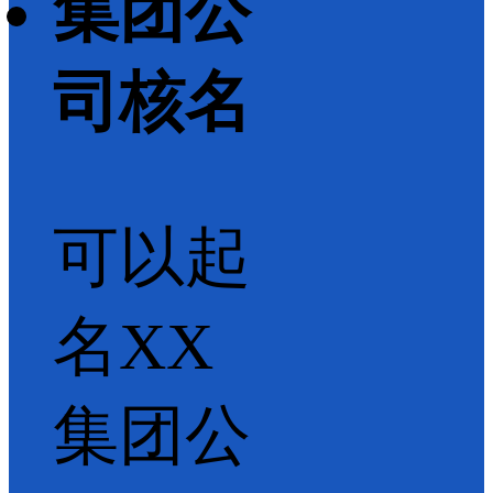
集团公
司核名
可以起
名XX
集团公