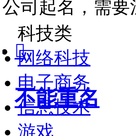
公司起名，需要
科技类

网络科技
电子商务
不能重名
信息技术
游戏