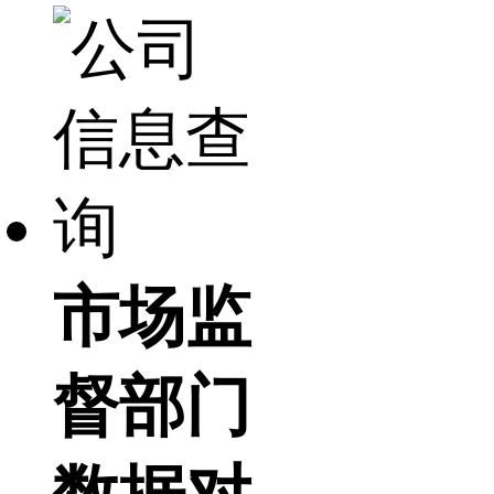
市场监
督部门