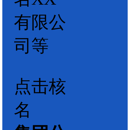
有限公
司等
点击核
名