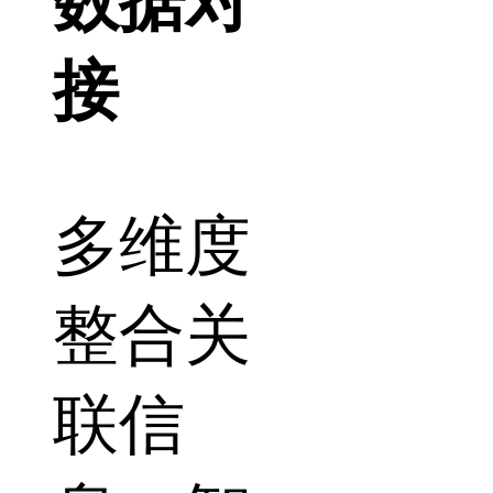
数据对
接
多维度
整合关
联信