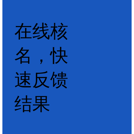
在线核
名，快
速反馈
结果