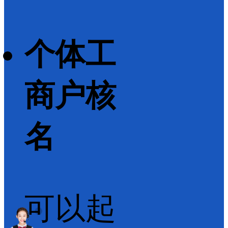
个体工
商户核
名
可以起