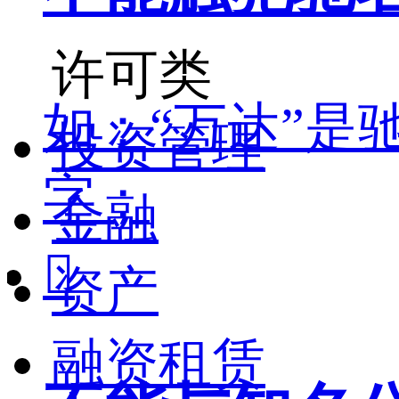
许可类
如：“万达”是
投资管理
字；
金融

资产
融资租赁