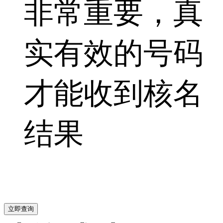
非常重要，真
实有效的号码
才能收到核名
结果