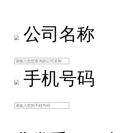
公司名称
手机号码