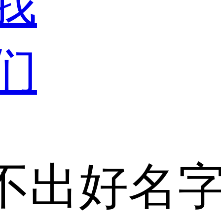
我
们
不出好名