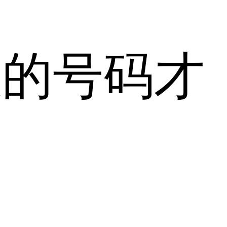
效的号码才