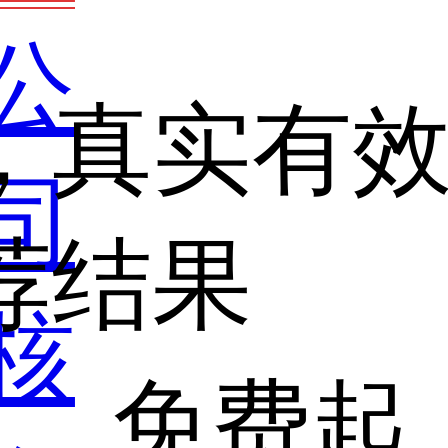
公
，真实有
司
荐结果
核
免费起