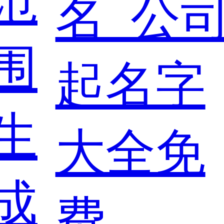
范
围
生
成