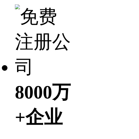
8000万
+企业