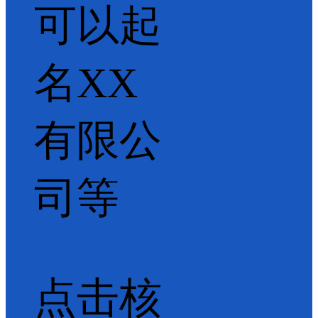
可以起
名XX
有限公
司等
点击核