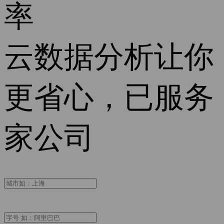
率
云数据分析让你
更省心，已服务
家公司