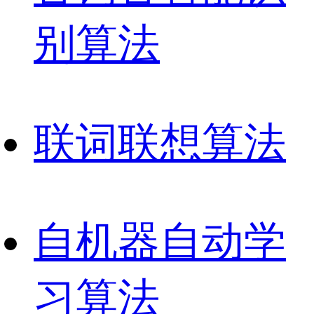
别算法
联
词联想算法
自
机器自动学
习算法