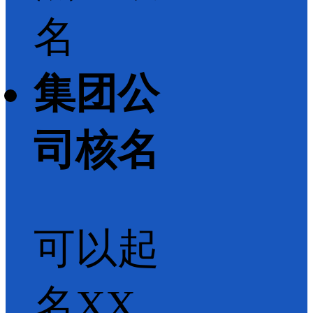
名
集团公
司核名
可以起
名XX