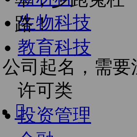
生物科技
路！
教育科技
公司起名，需要
许可类

投资管理