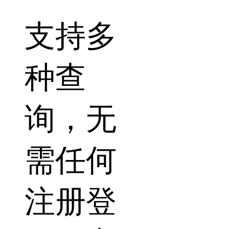
支持多
种查
询，无
需任何
注册登