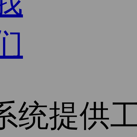
我
们
系统
提供