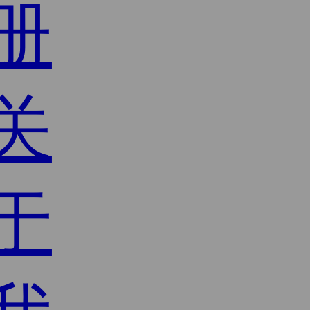
册
关
于