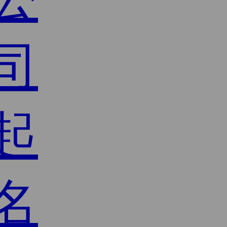
司
起
名