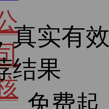
公
，真实有
司
荐结果
核
免费起