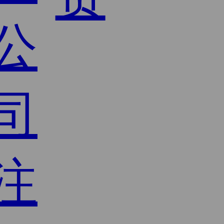
公
司
注