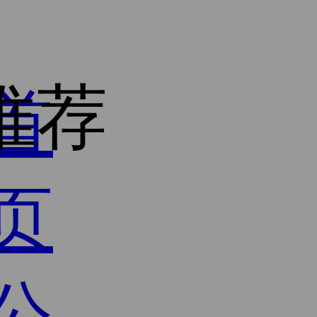
推荐
首
页
公