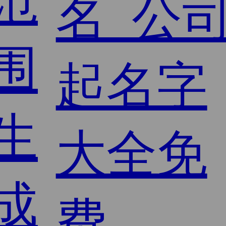
范
围
生
成