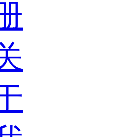
册
关
于