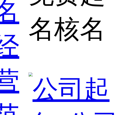
名
名核名
经
营