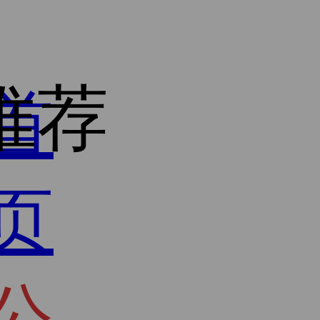
推荐
首
页
公