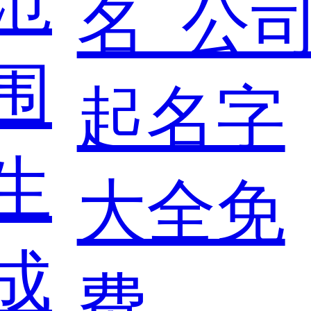
范
围
生
成