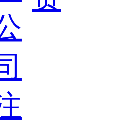
公
司
注