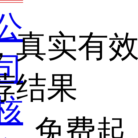
公
，真实有
司
荐结果
核
免费起