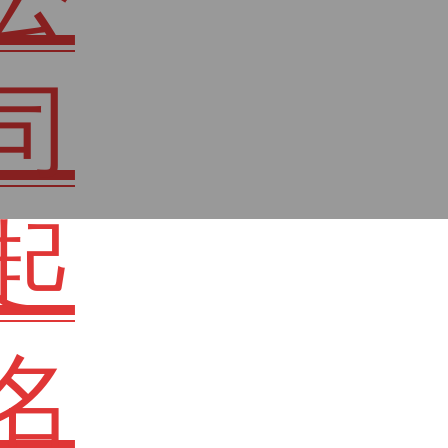
司
起
名