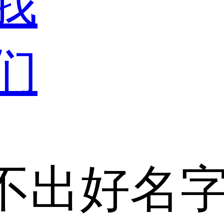
我
们
不出好名