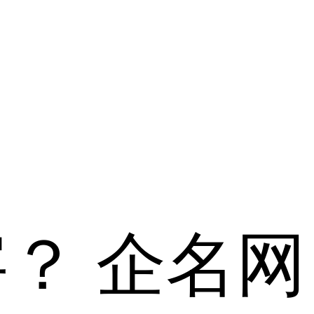
字？
企名网